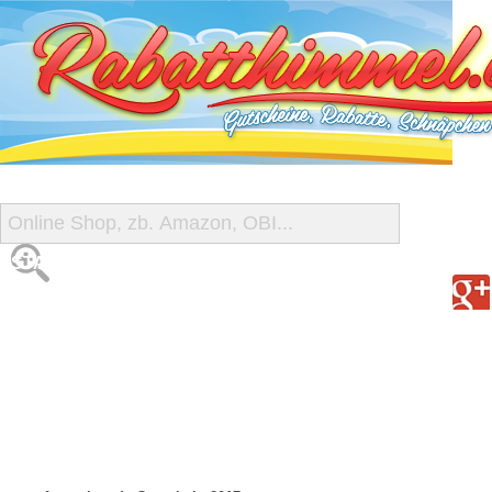
START
ALLE GUTSCHEINE
SHOP-ÜBERSICHT
REISE-SCHNÄPPCHEN
GUTSCHEIN DEALS