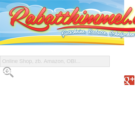
START
ALLE GUTSCHEINE
SHOP-ÜBERSICHT
REISE-SCHNÄPPCHEN
GUTSCHEIN DEALS