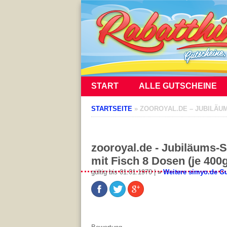
START
ALLE GUTSCHEINE
STARTSEITE
»
ZOOROYAL.DE – JUBILÄUM
zooroyal.de - Jubiläums-S
mit Fisch 8 Dosen (je 400
gültig bis 01.01.1970 |
»
Weitere simyo.de G