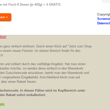
te mit Fisch 8 Dosen (je 400g) + 4 GRATIS
Copyrig
sen »
Screens
Datensc
öst:
n ganz einfach einlösen. Durch einen Klick auf "Jetzt zum Shop
in einem neuen Fenster. Im oberen Bereich findet Ihr den
ch.
n und stöbert durch das vielfältige Angebot. Hat man einen
 kaufen möchte, so werden diese einfach in den Warenkorb
 den Gutscheincode einzulösen, betritt man den Warenkorb und
ür vorgesehene Eingabefeld. Anschließend klickt man auf
 über einen Rabatt freuen.
scheincode. In diesen Fällen wird im Kopfbereich unter
er Rabatt sofort einkalkuliert.
en