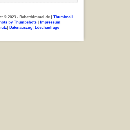
ht © 2023 - Rabatthimmel.de |
Thumbnail
hots by Thumbshots
|
Impressum
|
hutz
|
Datenauszug
|
Löschanfrage