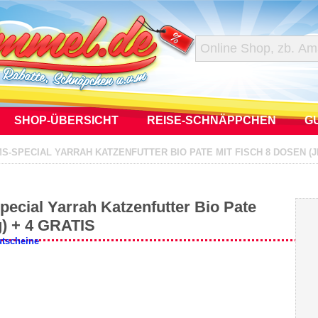
SHOP-ÜBERSICHT
REISE-SCHNÄPPCHEN
G
S-SPECIAL YARRAH KATZENFUTTER BIO PATE MIT FISCH 8 DOSEN (JE
pecial Yarrah Katzenfutter Bio Pate
g) + 4 GRATIS
utscheine