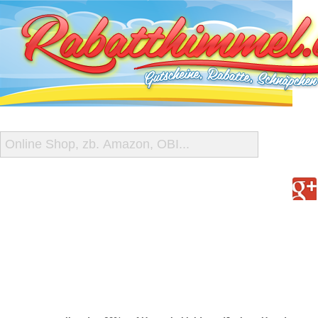
START
ALLE GUTSCHEINE
SHOP-ÜBERSICHT
REISE-SCHNÄPPCHEN
GUTSCHEIN DEALS