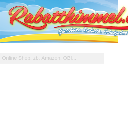
START
ALLE GUTSCHEINE
SHOP-ÜBERSICHT
REISE-SCHNÄPPCHEN
GUTSCHEIN DEALS