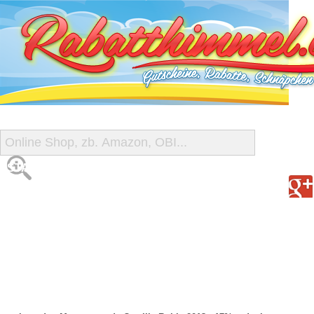
START
ALLE GUTSCHEINE
SHOP-ÜBERSICHT
REISE-SCHNÄPPCHEN
GUTSCHEIN DEALS