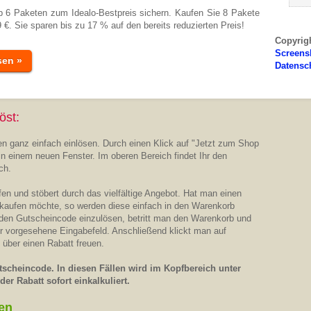
 6 Paketen zum Idealo-Bestpreis sichern. Kaufen Sie 8 Pakete
 €. Sie sparen bis zu 17 % auf den bereits reduzierten Preis!
Copyrig
Screens
sen »
Datensc
öst:
n ganz einfach einlösen. Durch einen Klick auf "Jetzt zum Shop
in einem neuen Fenster. Im oberen Bereich findet Ihr den
ch.
n und stöbert durch das vielfältige Angebot. Hat man einen
 kaufen möchte, so werden diese einfach in den Warenkorb
 den Gutscheincode einzulösen, betritt man den Warenkorb und
ür vorgesehene Eingabefeld. Anschließend klickt man auf
 über einen Rabatt freuen.
scheincode. In diesen Fällen wird im Kopfbereich unter
er Rabatt sofort einkalkuliert.
en