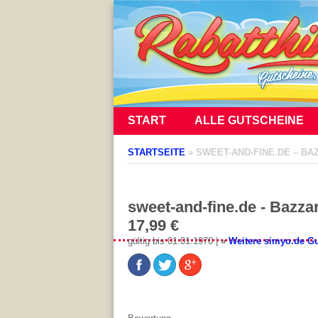
START
ALLE GUTSCHEINE
STARTSEITE
»
SWEET-AND-FINE.DE – BA
sweet-and-fine.de - Bazz
17,99 €
gültig bis 01.01.1970 |
»
Weitere simyo.de G