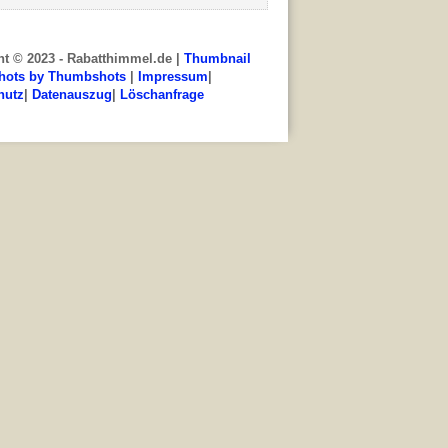
ht © 2023 - Rabatthimmel.de |
Thumbnail
hots by Thumbshots
|
Impressum
|
hutz
|
Datenauszug
|
Löschanfrage