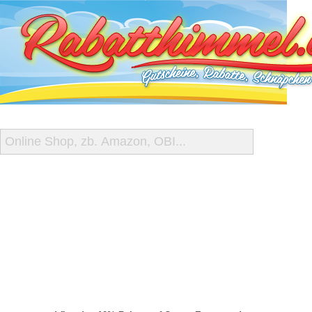
START
ALLE GUTSCHEINE
SHOP-ÜBERSICHT
REISE-SCHNÄPPCHEN
GUTSCHEIN DEALS