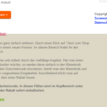
Artikel!
Copyrig
sen »
Screens
Datensc
öst:
n ganz einfach einlösen. Durch einen Klick auf "Jetzt zum Shop
in einem neuen Fenster. Im oberen Bereich findet Ihr den
ch.
n und stöbert durch das vielfältige Angebot. Hat man einen
 kaufen möchte, so werden diese einfach in den Warenkorb
 den Gutscheincode einzulösen, betritt man den Warenkorb und
ür vorgesehene Eingabefeld. Anschließend klickt man auf
 über einen Rabatt freuen.
scheincode. In diesen Fällen wird im Kopfbereich unter
er Rabatt sofort einkalkuliert.
en