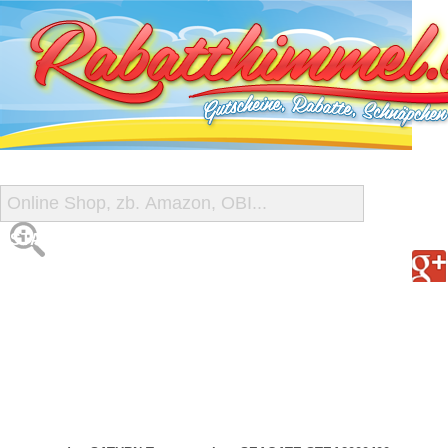
START
ALLE GUTSCHEINE
SHOP-ÜBERSICHT
REISE-SCHNÄPPCHEN
GUTSCHEIN DEALS