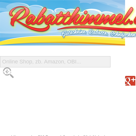
START
ALLE GUTSCHEINE
SHOP-ÜBERSICHT
REISE-SCHNÄPPCHEN
GUTSCHEIN DEALS