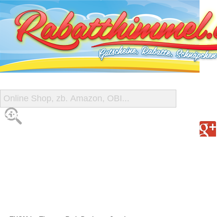
START
ALLE GUTSCHEINE
SHOP-ÜBERSICHT
REISE-SCHNÄPPCHEN
GUTSCHEIN DEALS