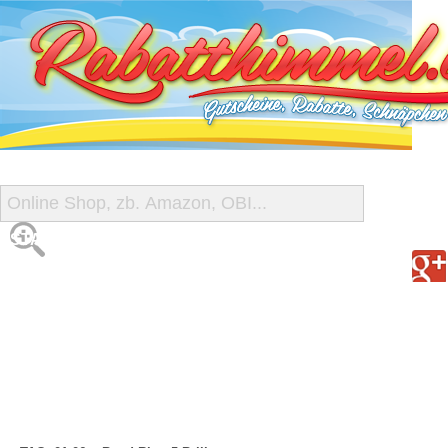
START
ALLE GUTSCHEINE
SHOP-ÜBERSICHT
REISE-SCHNÄPPCHEN
GUTSCHEIN DEALS