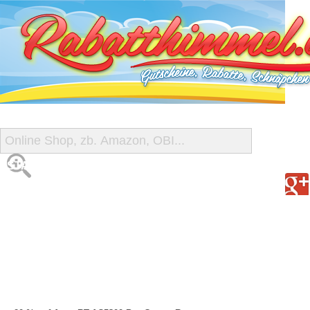
START
ALLE GUTSCHEINE
SHOP-ÜBERSICHT
REISE-SCHNÄPPCHEN
GUTSCHEIN DEALS