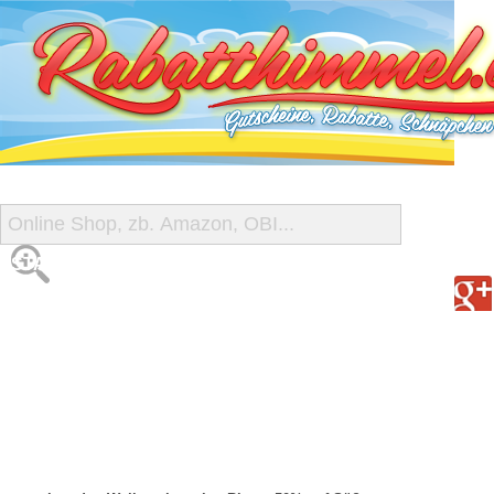
START
ALLE GUTSCHEINE
SHOP-ÜBERSICHT
REISE-SCHNÄPPCHEN
GUTSCHEIN DEALS