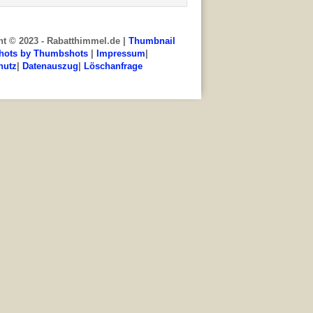
ht © 2023 - Rabatthimmel.de |
Thumbnail
hots by Thumbshots
|
Impressum
|
hutz
|
Datenauszug
|
Löschanfrage