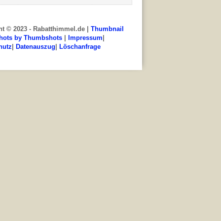
ht © 2023 - Rabatthimmel.de |
Thumbnail
hots by Thumbshots
|
Impressum
|
hutz
|
Datenauszug
|
Löschanfrage