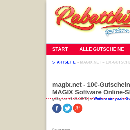
START
ALLE GUTSCHEINE
STARTSEITE
»
MAGIX.NET – 10€-GUTSC
magix.net - 10€-Gutschei
MAGIX Software Online-
gültig bis 01.01.1970 |
»
Weitere simyo.de G