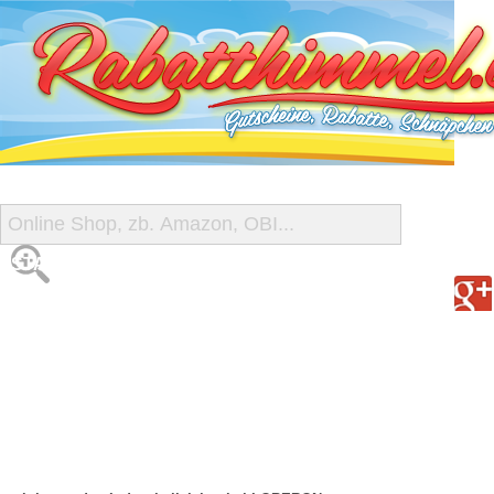
START
ALLE GUTSCHEINE
SHOP-ÜBERSICHT
REISE-SCHNÄPPCHEN
GUTSCHEIN DEALS