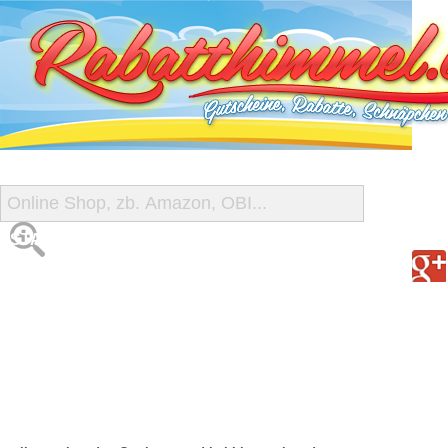
START
ALLE GUTSCHEINE
SHOP-ÜBERSICHT
REISE-SCHNÄPPCHEN
GUTSCHEIN DEALS