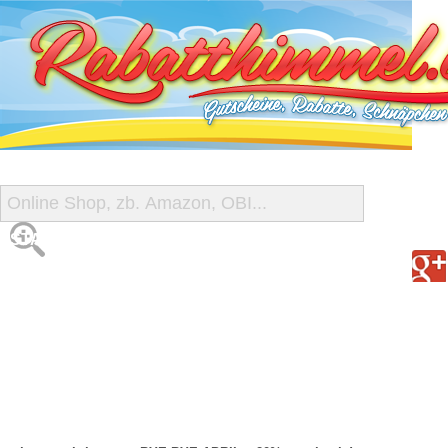
START
ALLE GUTSCHEINE
SHOP-ÜBERSICHT
REISE-SCHNÄPPCHEN
GUTSCHEIN DEALS