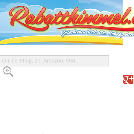
START
ALLE GUTSCHEINE
SHOP-ÜBERSICHT
REISE-SCHNÄPPCHEN
GUTSCHEIN DEALS