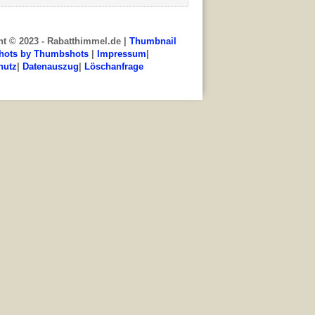
ht © 2023 - Rabatthimmel.de |
Thumbnail
hots by Thumbshots
|
Impressum
|
hutz
|
Datenauszug
|
Löschanfrage