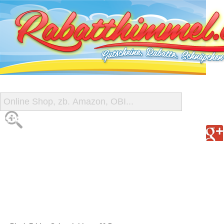
START
ALLE GUTSCHEINE
SHOP-ÜBERSICHT
REISE-SCHNÄPPCHEN
GUTSCHEIN DEALS