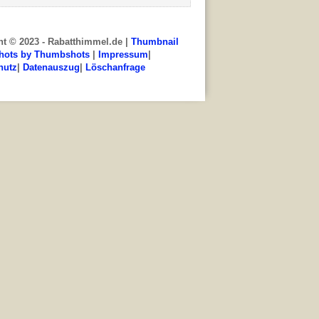
ht © 2023 - Rabatthimmel.de |
Thumbnail
hots by Thumbshots
|
Impressum
|
hutz
|
Datenauszug
|
Löschanfrage