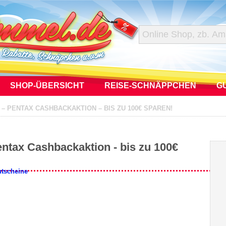
SHOP-ÜBERSICHT
REISE-SCHNÄPPCHEN
G
 PENTAX CASHBACKAKTION – BIS ZU 100€ SPAREN!
ntax Cashbackaktion - bis zu 100€
utscheine