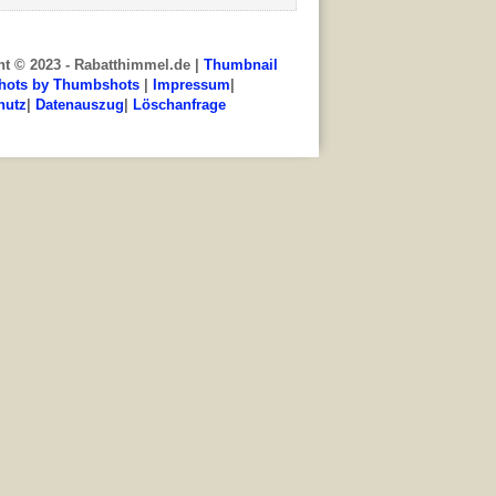
ht © 2023 - Rabatthimmel.de |
Thumbnail
hots by Thumbshots
|
Impressum
|
hutz
|
Datenauszug
|
Löschanfrage