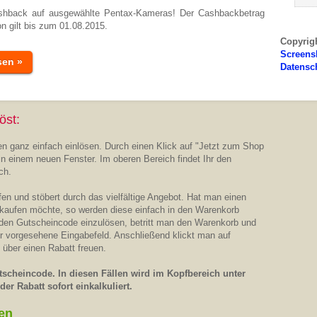
ashback auf ausgewählte Pentax-Kameras! Der Cashbackbetrag
n gilt bis zum 01.08.2015.
Copyrig
Screens
sen »
Datensc
öst:
n ganz einfach einlösen. Durch einen Klick auf "Jetzt zum Shop
in einem neuen Fenster. Im oberen Bereich findet Ihr den
ch.
n und stöbert durch das vielfältige Angebot. Hat man einen
 kaufen möchte, so werden diese einfach in den Warenkorb
 den Gutscheincode einzulösen, betritt man den Warenkorb und
ür vorgesehene Eingabefeld. Anschließend klickt man auf
 über einen Rabatt freuen.
scheincode. In diesen Fällen wird im Kopfbereich unter
er Rabatt sofort einkalkuliert.
en