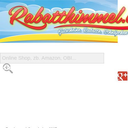
START
ALLE GUTSCHEINE
SHOP-ÜBERSICHT
REISE-SCHNÄPPCHEN
GUTSCHEIN DEALS