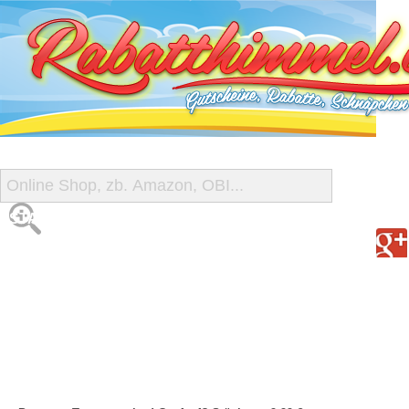
START
ALLE GUTSCHEINE
SHOP-ÜBERSICHT
REISE-SCHNÄPPCHEN
GUTSCHEIN DEALS