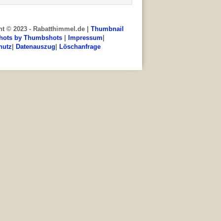
ht © 2023 - Rabatthimmel.de |
Thumbnail
hots by Thumbshots
|
Impressum
|
hutz
|
Datenauszug
|
Löschanfrage