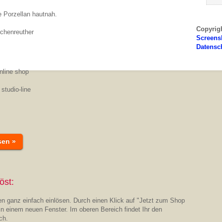
e Porzellan hautnah.
Copyrig
schenreuther
Screens
Datensc
nline shop
studio-line
sen »
öst:
n ganz einfach einlösen. Durch einen Klick auf "Jetzt zum Shop
in einem neuen Fenster. Im oberen Bereich findet Ihr den
ch.