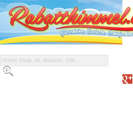
START
ALLE GUTSCHEINE
SHOP-ÜBERSICHT
REISE-SCHNÄPPCHEN
GUTSCHEIN DEALS