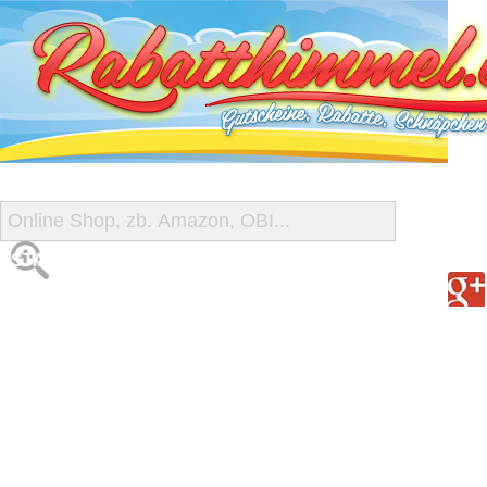
START
ALLE GUTSCHEINE
SHOP-ÜBERSICHT
REISE-SCHNÄPPCHEN
GUTSCHEIN DEALS